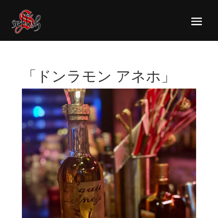
「ドンラモン アネホ」