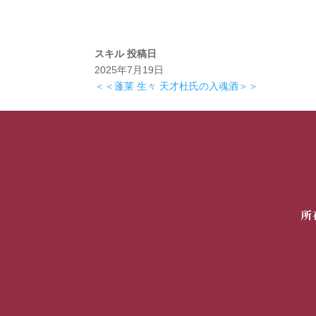
スキル
投稿日
2025年7月19日
＜＜蓬莱 生々 天才杜氏の入魂酒＞＞
所