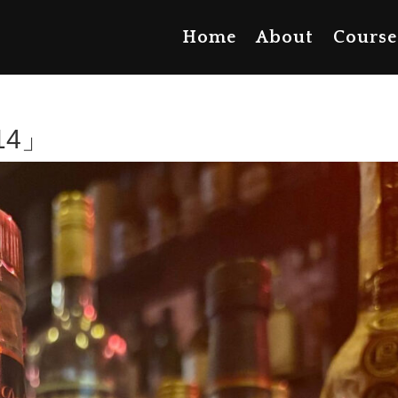
Home
About
Course
14」