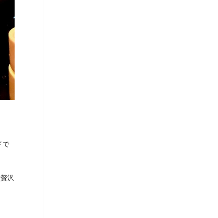
ドで
で贅沢