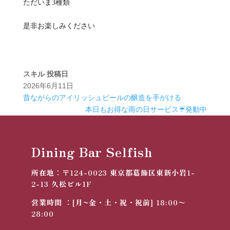
ただいま3種類
是非お楽しみください
スキル
投稿日
2026年6月11日
昔ながらのアイリッシュビールの醸造を手がける
本日もお得な雨の日サービス☔発動中
Dining Bar Selfish
所在地：
〒124-0023
東京都葛飾区東新小岩1-
2-13 久松ビル1F
営業時間 ：[月~金・土・祝・祝前] 18:00〜
28:00